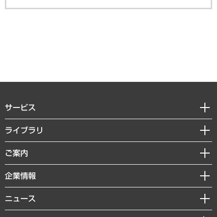
サービス
経営戦略
ライブラリ
組織・人事戦略
経済調査
ご案内
デジタルイノベーション
レポート
国際（グローバルビジネス・開発支援・国際戦略・グローバルヘルス）
セミナー・イベント情報
企業情報
コラム
サステナビリティ（環境・資源・エネルギー・ESG・人権）
MUFGビジネスセミナー
調査・研究報告書
私たちの想い
共生・ダイバーシティ
ニュース
受託案件情報
クローズアップ
社長メッセージ
GRC（ガバナンス・リスク・コンプライアンス）・防災（政策）
その他お申し込み