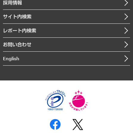
ニュースリリース
経営用語集
採用情報
会社概要
経済・産業・雇用・労働
調査協力のお願い
お知らせ
受託・受注実績（官公庁関連）
企業理念
医療・介護・福祉・教育・子ども
サイト内検索
メディア掲載・出演
役員一覧
自治体経営・官民協働
寄稿記事
沿革
レポート内検索
まちづくり・観光・交通・スポーツ・スマートシティ
書籍
組織図・本部部室紹介
自然資源・農林水産業・食料システム
お問い合わせ
インドネシア現地法人
決算公告
English
業績ハイライト
アクセスマップ
個人情報保護方針
環境方針
サステナビリティ
特定商取引法に基づく表示
SNSアカウントコミュニティガイドライン
反社会的勢力に対する基本方針
個人情報の取り扱いについて