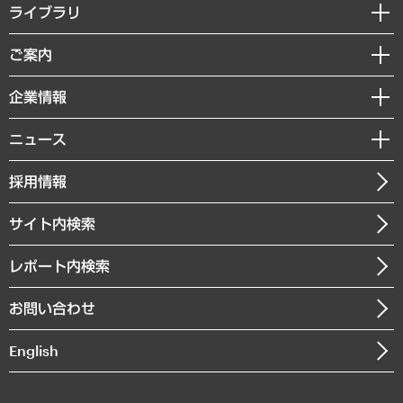
経営戦略
ライブラリ
組織・人事戦略
経済調査
ご案内
デジタルイノベーション
レポート
国際（グローバルビジネス・開発支援・国際戦略・グローバルヘルス）
セミナー・イベント情報
企業情報
コラム
サステナビリティ（環境・資源・エネルギー・ESG・人権）
MUFGビジネスセミナー
調査・研究報告書
私たちの想い
共生・ダイバーシティ
ニュース
受託案件情報
クローズアップ
社長メッセージ
GRC（ガバナンス・リスク・コンプライアンス）・防災（政策）
その他お申し込み
ニュースリリース
経営用語集
採用情報
会社概要
経済・産業・雇用・労働
調査協力のお願い
お知らせ
受託・受注実績（官公庁関連）
企業理念
医療・介護・福祉・教育・子ども
サイト内検索
メディア掲載・出演
役員一覧
自治体経営・官民協働
寄稿記事
沿革
レポート内検索
まちづくり・観光・交通・スポーツ・スマートシティ
書籍
組織図・本部部室紹介
自然資源・農林水産業・食料システム
お問い合わせ
インドネシア現地法人
決算公告
English
業績ハイライト
アクセスマップ