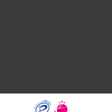
経営戦略
組織・人事戦略
デジタルイノベーション
国際（グローバルビジネス・開発支援・国際戦略・グローバル
サステナビリティ（環境・資源・エネルギー・ESG・人権）
共生・ダイバーシティ
GRC（ガバナンス・リスク・コンプライアンス）・防災（政策
経済・産業・雇用・労働
医療・介護・福祉・教育・子ども
自治体経営・官民協働
まちづくり・観光・交通・スポーツ・スマートシティ
自然資源・農林水産業・食料システム