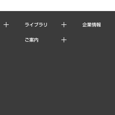
ライブラリ
企業情報
経済調査
私たちの想い
ご案内
レポート
社長メッセージ
セミナー・イベント情報
コラム
会社概要
MUFGビジネスセミナー
ヘルス）
調査・研究報告書
企業理念
受託案件情報
クローズアップ
役員一覧
その他お申し込み
経営用語集
沿革
調査協力のお願い
）
受託・受注実績（官公庁関連）
組織図・本部部室紹介
メディア掲載・出演
インドネシア現地法人
寄稿記事
決算公告
書籍
業績ハイライト