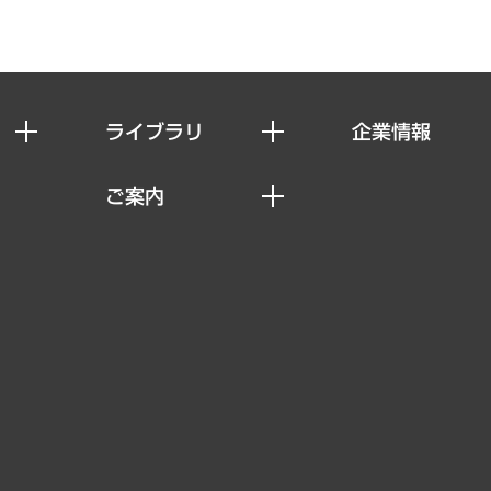
ライブラリ
企業情報
経済調査
私たちの想い
ご案内
レポート
社長メッセージ
セミナー・イベント情報
コラム
会社概要
MUFGビジネスセミナー
ヘルス）
調査・研究報告書
企業理念
受託案件情報
クローズアップ
役員一覧
その他お申し込み
経営用語集
沿革
調査協力のお願い
）
受託・受注実績（官公庁関連）
組織図・本部部室紹介
メディア掲載・出演
インドネシア現地法人
寄稿記事
決算公告