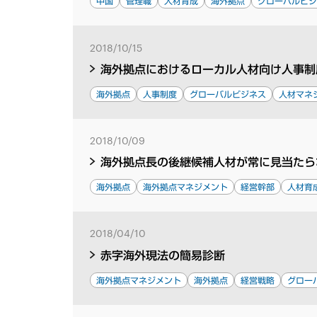
中国
管理職
人材育成
海外拠点
グローバルビ
2018/10/15
海外拠点におけるローカル人材向け人事制
海外拠点
人事制度
グローバルビジネス
人材マネ
2018/10/09
海外拠点長の後継候補人材が常に見当たら
海外拠点
海外拠点マネジメント
経営幹部
人材育
2018/04/10
赤字海外現法の簡易診断
海外拠点マネジメント
海外拠点
経営戦略
グロー