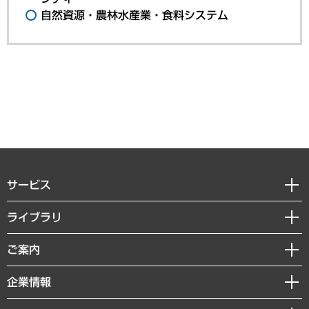
自然資源・農林水産業・食料システム
サービス
経営戦略
ライブラリ
組織・人事戦略
経済調査
ご案内
デジタルイノベーション
レポート
国際（グローバルビジネス・開発支援・国際戦略・グローバルヘルス）
セミナー・イベント情報
企業情報
コラム
サステナビリティ（環境・資源・エネルギー・ESG・人権）
MUFGビジネスセミナー
調査・研究報告書