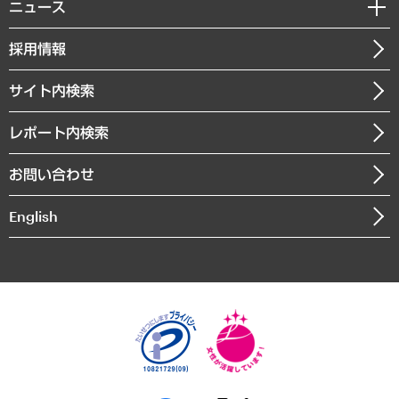
私たちの想い
共生・ダイバーシティ
ニュース
受託案件情報
クローズアップ
社長メッセージ
GRC（ガバナンス・リスク・コンプライアンス）・防災（政策）
その他お申し込み
ニュースリリース
経営用語集
採用情報
会社概要
経済・産業・雇用・労働
調査協力のお願い
お知らせ
受託・受注実績（官公庁関連）
企業理念
医療・介護・福祉・教育・子ども
サイト内検索
メディア掲載・出演
役員一覧
自治体経営・官民協働
寄稿記事
沿革
レポート内検索
まちづくり・観光・交通・スポーツ・スマートシティ
書籍
組織図・本部部室紹介
自然資源・農林水産業・食料システム
お問い合わせ
インドネシア現地法人
決算公告
English
業績ハイライト
アクセスマップ
個人情報保護方針
環境方針
サステナビリティ
特定商取引法に基づく表示
SNSアカウントコミュニティガイドライン