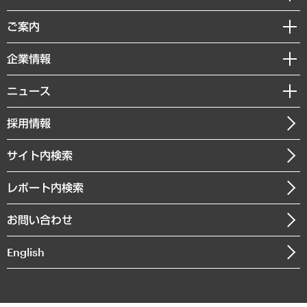
組織・人事戦略
経済調査
ご案内
デジタルイノベーション
レポート
国際（グローバルビジネス・開発支援・国際戦略・グローバルヘルス）
セミナー・イベント情報
企業情報
コラム
サステナビリティ（環境・資源・エネルギー・ESG・人権）
MUFGビジネスセミナー
調査・研究報告書
私たちの想い
共生・ダイバーシティ
ニュース
受託案件情報
クローズアップ
社長メッセージ
GRC（ガバナンス・リスク・コンプライアンス）・防災（政策）
その他お申し込み
ニュースリリース
経営用語集
採用情報
会社概要
経済・産業・雇用・労働
調査協力のお願い
お知らせ
受託・受注実績（官公庁関連）
企業理念
医療・介護・福祉・教育・子ども
サイト内検索
メディア掲載・出演
役員一覧
自治体経営・官民協働
寄稿記事
沿革
レポート内検索
まちづくり・観光・交通・スポーツ・スマートシティ
書籍
組織図・本部部室紹介
自然資源・農林水産業・食料システム
お問い合わせ
インドネシア現地法人
決算公告
English
業績ハイライト
アクセスマップ
個人情報保護方針