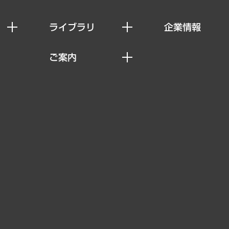
ライブラリ
企業情報
経済調査
私たちの想い
ご案内
レポート
社長メッセージ
セミナー・イベント情報
コラム
会社概要
MUFGビジネスセミナー
ヘルス）
調査・研究報告書
企業理念
受託案件情報
クローズアップ
役員一覧
その他お申し込み
経営用語集
沿革
調査協力のお願い
）
受託・受注実績（官公庁関連）
組織図・本部部室紹介
メディア掲載・出演
インドネシア現地法人
寄稿記事
決算公告
書籍
業績ハイライト
アクセスマップ