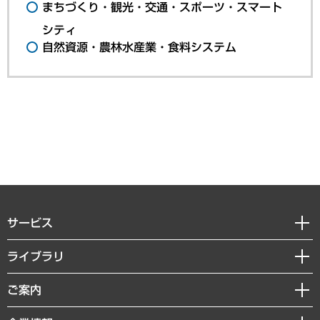
まちづくり・観光・交通・スポーツ・スマート
シティ
自然資源・農林水産業・食料システム
サービス
経営戦略
ライブラリ
組織・人事戦略
経済調査
ご案内
デジタルイノベーション
レポート
国際（グローバルビジネス・開発支援・国際戦略・グローバルヘルス）
セミナー・イベント情報