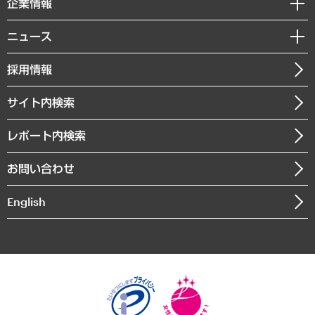
企業情報
コラム
サステナビリティ（環境・資源・エネルギー・ESG・人権）
MUFGビジネスセミナー
調査・研究報告書
私たちの想い
共生・ダイバーシティ
ニュース
受託案件情報
クローズアップ
社長メッセージ
GRC（ガバナンス・リスク・コンプライアンス）・防災（政策）
その他お申し込み
ニュースリリース
経営用語集
採用情報
会社概要
経済・産業・雇用・労働
調査協力のお願い
お知らせ
受託・受注実績（官公庁関連）
企業理念
医療・介護・福祉・教育・子ども
サイト内検索
メディア掲載・出演
役員一覧
自治体経営・官民協働
寄稿記事
沿革
レポート内検索
まちづくり・観光・交通・スポーツ・スマートシティ
書籍
組織図・本部部室紹介
自然資源・農林水産業・食料システム
お問い合わせ
インドネシア現地法人
決算公告
English
業績ハイライト
アクセスマップ
個人情報保護方針
環境方針
サステナビリティ
特定商取引法に基づく表示