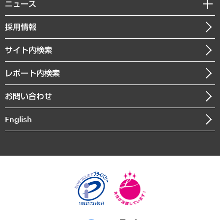
私たちの想い
共生・ダイバーシティ
ニュース
受託案件情報
クローズアップ
社長メッセージ
GRC（ガバナンス・リスク・コンプライアンス）・防災（政策）
その他お申し込み
ニュースリリース
経営用語集
採用情報
会社概要
経済・産業・雇用・労働
調査協力のお願い
お知らせ
受託・受注実績（官公庁関連）
企業理念
医療・介護・福祉・教育・子ども
サイト内検索
メディア掲載・出演
役員一覧
自治体経営・官民協働
寄稿記事
沿革
レポート内検索
まちづくり・観光・交通・スポーツ・スマートシティ
書籍
組織図・本部部室紹介
自然資源・農林水産業・食料システム
お問い合わせ
インドネシア現地法人
決算公告
English
業績ハイライト
アクセスマップ
個人情報保護方針
環境方針
サステナビリティ
特定商取引法に基づく表示
SNSアカウントコミュニティガイドライン