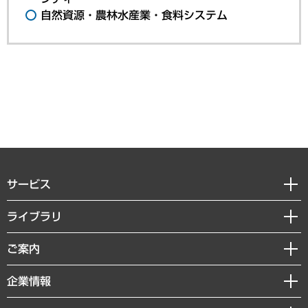
自然資源・農林水産業・食料システム
サービス
経営戦略
ライブラリ
組織・人事戦略
経済調査
ご案内
デジタルイノベーション
レポート
国際（グローバルビジネス・開発支援・国際戦略・グローバルヘルス）
セミナー・イベント情報
企業情報
コラム
サステナビリティ（環境・資源・エネルギー・ESG・人権）
MUFGビジネスセミナー
調査・研究報告書