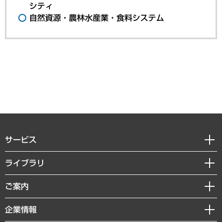
シティ
自然資源・農林水産業・食料システム
サービス
経営戦略
ライブラリ
組織・人事戦略
経済調査
ご案内
デジタルイノベーション
レポート
国際（グローバルビジネス・開発支援・国際戦略・グローバルヘルス）
セミナー・イベント情報
企業情報
コラム
サステナビリティ（環境・資源・エネルギー・ESG・人権）
MUFGビジネスセミナー