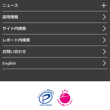
調査・研究報告書
私たちの想い
共生・ダイバーシティ
ニュース
受託案件情報
クローズアップ
社長メッセージ
GRC（ガバナンス・リスク・コンプライアンス）・防災（政策）
その他お申し込み
ニュースリリース
経営用語集
採用情報
会社概要
経済・産業・雇用・労働
調査協力のお願い
お知らせ
受託・受注実績（官公庁関連）
企業理念
医療・介護・福祉・教育・子ども
サイト内検索
メディア掲載・出演
役員一覧
自治体経営・官民協働
寄稿記事
沿革
レポート内検索
まちづくり・観光・交通・スポーツ・スマートシティ
書籍
組織図・本部部室紹介
自然資源・農林水産業・食料システム
お問い合わせ
インドネシア現地法人
決算公告
English
業績ハイライト
アクセスマップ
個人情報保護方針
環境方針
サステナビリティ
特定商取引法に基づく表示
SNSアカウントコミュニティガイドライン