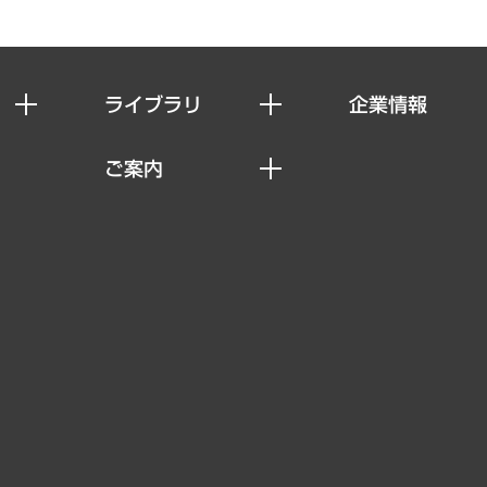
ライブラリ
企業情報
経済調査
私たちの想い
ご案内
レポート
社長メッセージ
セミナー・イベント情報
コラム
会社概要
MUFGビジネスセミナー
ヘルス）
調査・研究報告書
企業理念
受託案件情報
クローズアップ
役員一覧
その他お申し込み
経営用語集
沿革
調査協力のお願い
）
受託・受注実績（官公庁関連）
組織図・本部部室紹介
メディア掲載・出演
インドネシア現地法人
寄稿記事
決算公告
書籍
業績ハイライト