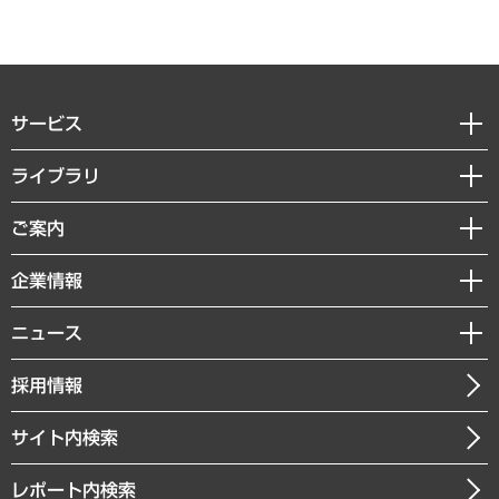
サービス
経営戦略
ライブラリ
組織・人事戦略
経済調査
ご案内
デジタルイノベーション
レポート
国際（グローバルビジネス・開発支援・国際戦略・グローバルヘルス）
セミナー・イベント情報
企業情報
コラム
サステナビリティ（環境・資源・エネルギー・ESG・人権）
MUFGビジネスセミナー
調査・研究報告書
私たちの想い
共生・ダイバーシティ
ニュース
受託案件情報
クローズアップ
社長メッセージ
GRC（ガバナンス・リスク・コンプライアンス）・防災（政策）
その他お申し込み
ニュースリリース
経営用語集
採用情報
会社概要
経済・産業・雇用・労働
調査協力のお願い
お知らせ
受託・受注実績（官公庁関連）
企業理念
医療・介護・福祉・教育・子ども
サイト内検索
メディア掲載・出演
役員一覧
自治体経営・官民協働
寄稿記事
沿革
レポート内検索
まちづくり・観光・交通・スポーツ・スマートシティ