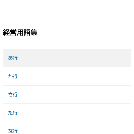
経営用語集
あ行
か行
さ行
た行
な行