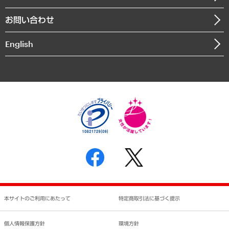
書籍
組織図・本部部室紹介
自然資源・農林水産業・食料システム
お問い合わせ
インドネシア現地法人
決算公告
English
業績ハイライト
アクセスマップ
個人情報保護方針
環境方針
サステナビリティ
特定商取引法に基づく表示
SNSアカウントコミュニティガイドライン
反社会的勢力に対する基本方針
個人情報の取り扱いについて
書面による個人情報の開示等の請求の手続きについて
本サイトのご利用にあたって
特定商取引法に基づく提示
個人情報保護方針
環境方針