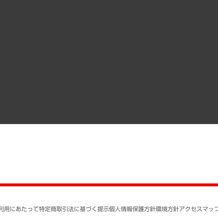
受託案件情報
クローズアップ
役員一覧
その他お申し込み
経営用語集
沿革
調査協力のお願い
）
受託・受注実績（官公庁関連）
組織図・本部部室紹介
メディア掲載・出演
インドネシア現地法人
寄稿記事
決算公告
書籍
業績ハイライト
アクセスマップ
個人情報保護方針
環境方針
サステナビリティ
特定商取引法に基づく
SNSアカウントコミュ
反社会的勢力に対する
利用にあたって
特定商取引法に基づく提示
個人情報保護方針
環境方針
アクセスマッ
個人情報の取り扱いに