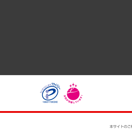
サステナビリティ（環境・資源・エネルギー・ESG・人権）
共生・ダイバーシティ
GRC（ガバナンス・リスク・コンプライアンス）・防災（政策
経済・産業・雇用・労働
医療・介護・福祉・教育・子ども
自治体経営・官民協働
まちづくり・観光・交通・スポーツ・スマートシティ
自然資源・農林水産業・食料システム
本サイトのご