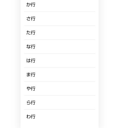
か行
さ行
た行
な行
は行
ま行
や行
ら行
わ行