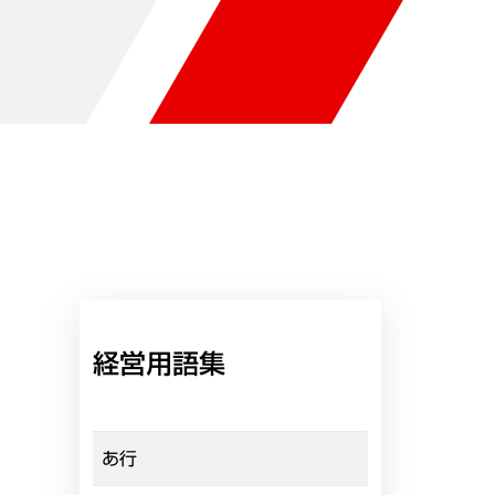
経営用語集
あ行