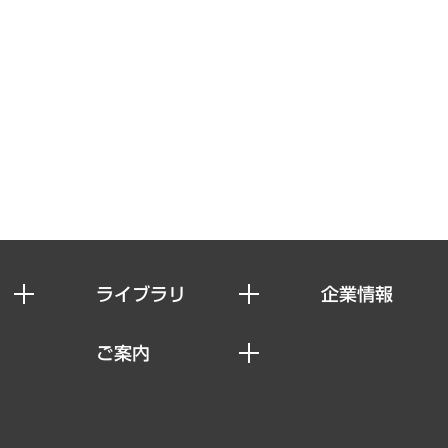
ライブラリ
企業情報
経済調査
私たちの想い
ご案内
レポート
社長メッセージ
セミナー・イベント情報
コラム
会社概要
MUFGビジネスセミナー
ヘルス）
調査・研究報告書
企業理念