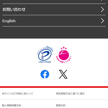
書籍
組織図・本部部室紹介
自然資源・農林水産業・食料システム
お問い合わせ
インドネシア現地法人
決算公告
English
業績ハイライト
アクセスマップ
個人情報保護方針
環境方針
サステナビリティ
特定商取引法に基づく表示
SNSアカウントコミュニティガイドライン
反社会的勢力に対する基本方針
個人情報の取り扱いについて
書面による個人情報の開示等の請求の手続きについて
本サイトのご利用にあたって
特定商取引法に基づく提示
個人情報保護方針
環境方針