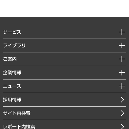
サービス
経営戦略
ライブラリ
組織・人事戦略
経済調査
ご案内
デジタルイノベーション
レポート
国際（グローバルビジネス・開発支援・国際戦略・グローバルヘルス）
セミナー・イベント情報
企業情報
コラム
サステナビリティ（環境・資源・エネルギー・ESG・人権）
MUFGビジネスセミナー
調査・研究報告書
私たちの想い
共生・ダイバーシティ
ニュース
受託案件情報
クローズアップ
社長メッセージ
GRC（ガバナンス・リスク・コンプライアンス）・防災（政策）
その他お申し込み
ニュースリリース
経営用語集
採用情報
会社概要
経済・産業・雇用・労働
調査協力のお願い
お知らせ
受託・受注実績（官公庁関連）
企業理念
医療・介護・福祉・教育・子ども
サイト内検索
メディア掲載・出演
役員一覧
自治体経営・官民協働
寄稿記事
沿革
レポート内検索
まちづくり・観光・交通・スポーツ・スマートシティ