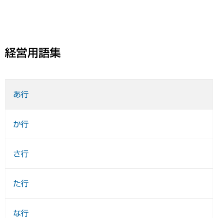
経営用語集
あ行
か行
さ行
た行
な行