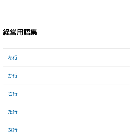
経営用語集
あ行
か行
さ行
た行
な行