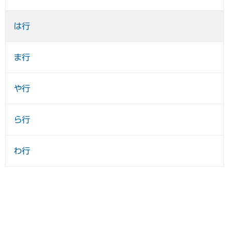
は行
ま行
や行
ら行
わ行