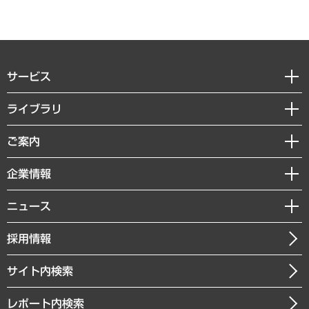
サービス
経営戦略
ライブラリ
組織・人事戦略
経済調査
ご案内
デジタルイノベーション
レポート
国際（グローバルビジネス・開発支援・国際戦略・グローバルヘルス）
セミナー・イベント情報
企業情報
コラム
サステナビリティ（環境・資源・エネルギー・ESG・人権）
MUFGビジネスセミナー
調査・研究報告書
私たちの想い
共生・ダイバーシティ
ニュース
受託案件情報
クローズアップ
社長メッセージ
GRC（ガバナンス・リスク・コンプライアンス）・防災（政策）
その他お申し込み
ニュースリリース
経営用語集
採用情報
会社概要
経済・産業・雇用・労働
調査協力のお願い
お知らせ
受託・受注実績（官公庁関連）
企業理念
医療・介護・福祉・教育・子ども
サイト内検索
メディア掲載・出演
役員一覧
自治体経営・官民協働
寄稿記事
沿革
レポート内検索
まちづくり・観光・交通・スポーツ・スマートシティ