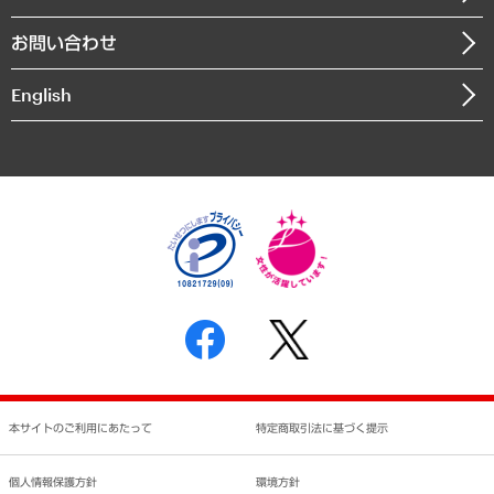
書籍
組織図・本部部室紹介
自然資源・農林水産業・食料システム
お問い合わせ
インドネシア現地法人
決算公告
English
業績ハイライト
アクセスマップ
個人情報保護方針
環境方針
サステナビリティ
特定商取引法に基づく表示
SNSアカウントコミュニティガイドライン
反社会的勢力に対する基本方針
個人情報の取り扱いについて
書面による個人情報の開示等の請求の手続きについて
本サイトのご利用にあたって
特定商取引法に基づく提示
個人情報保護方針
環境方針