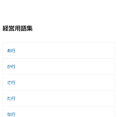
経営用語集
あ行
か行
さ行
た行
な行