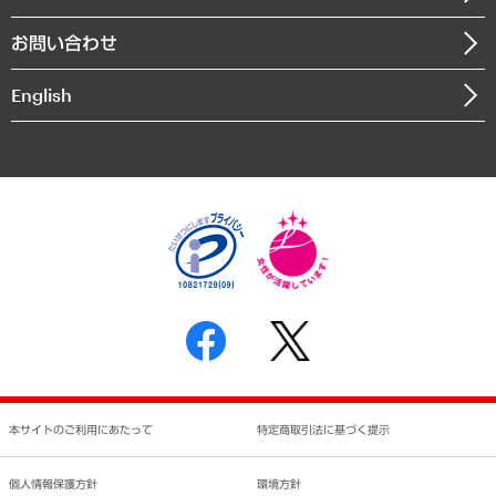
書籍
組織図・本部部室紹介
自然資源・農林水産業・食料システム
お問い合わせ
インドネシア現地法人
決算公告
English
業績ハイライト
アクセスマップ
個人情報保護方針
環境方針
サステナビリティ
特定商取引法に基づく表示
SNSアカウントコミュニティガイドライン
反社会的勢力に対する基本方針
個人情報の取り扱いについて
書面による個人情報の開示等の請求の手続きについて
本サイトのご利用にあたって
特定商取引法に基づく提示
個人情報保護方針
環境方針