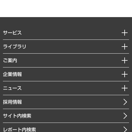
サービス
経営戦略
ライブラリ
組織・人事戦略
経済調査
ご案内
デジタルイノベーション
レポート
国際（グローバルビジネス・開発支援・国際戦略・グローバルヘルス）
セミナー・イベント情報
企業情報
コラム
サステナビリティ（環境・資源・エネルギー・ESG・人権）
MUFGビジネスセミナー
調査・研究報告書
私たちの想い
共生・ダイバーシティ
ニュース
受託案件情報
クローズアップ
社長メッセージ
GRC（ガバナンス・リスク・コンプライアンス）・防災（政策）
その他お申し込み
ニュースリリース
経営用語集
採用情報
会社概要
経済・産業・雇用・労働
調査協力のお願い
お知らせ
受託・受注実績（官公庁関連）
企業理念
医療・介護・福祉・教育・子ども
サイト内検索
メディア掲載・出演
役員一覧
自治体経営・官民協働
寄稿記事
沿革
レポート内検索
まちづくり・観光・交通・スポーツ・スマートシティ