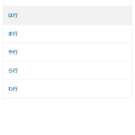
は行
ま行
や行
ら行
わ行