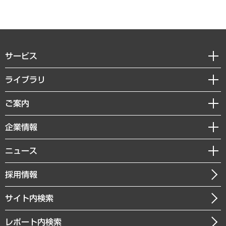
サービス
経営戦略
ライブラリ
組織・人事戦略
経済調査
ご案内
デジタルイノベーション
レポート
国際（グローバルビジネス・開発支援・国際戦略・グローバルヘルス）
セミナー・イベント情報
企業情報
コラム
サステナビリティ（環境・資源・エネルギー・ESG・人権）
MUFGビジネスセミナー
調査・研究報告書
私たちの想い
共生・ダイバーシティ
ニュース
受託案件情報
クローズアップ
社長メッセージ
GRC（ガバナンス・リスク・コンプライアンス）・防災（政策）
その他お申し込み
ニュースリリース
経営用語集
採用情報
会社概要
経済・産業・雇用・労働
調査協力のお願い
お知らせ
受託・受注実績（官公庁関連）
企業理念
医療・介護・福祉・教育・子ども
サイト内検索
メディア掲載・出演
役員一覧
自治体経営・官民協働
寄稿記事
沿革
レポート内検索
まちづくり・観光・交通・スポーツ・スマートシティ