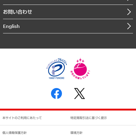
書籍
組織図・本部部室紹介
自然資源・農林水産業・食料システム
お問い合わせ
インドネシア現地法人
決算公告
English
業績ハイライト
アクセスマップ
個人情報保護方針
環境方針
サステナビリティ
特定商取引法に基づく表示
SNSアカウントコミュニティガイドライン
反社会的勢力に対する基本方針
個人情報の取り扱いについて
書面による個人情報の開示等の請求の手続きについて
本サイトのご利用にあたって
特定商取引法に基づく提示
個人情報保護方針
環境方針