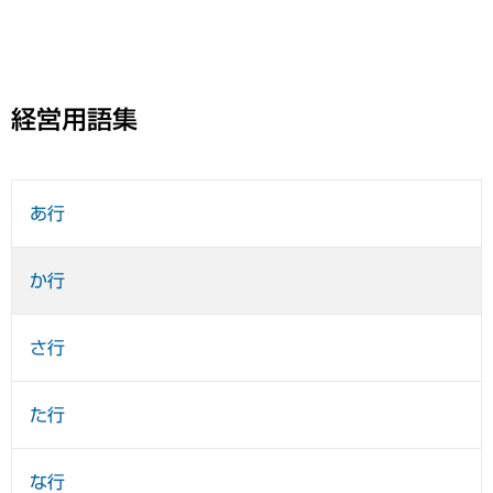
経営用語集
あ行
か行
さ行
た行
な行