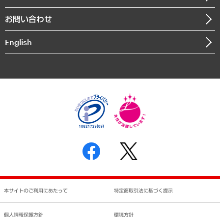
書籍
組織図・本部部室紹介
自然資源・農林水産業・食料システム
お問い合わせ
インドネシア現地法人
決算公告
English
業績ハイライト
アクセスマップ
個人情報保護方針
環境方針
サステナビリティ
特定商取引法に基づく表示
SNSアカウントコミュニティガイドライン
反社会的勢力に対する基本方針
個人情報の取り扱いについて
書面による個人情報の開示等の請求の手続きについて
本サイトのご利用にあたって
特定商取引法に基づく提示
個人情報保護方針
環境方針