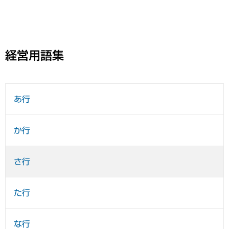
経営用語集
あ行
か行
さ行
た行
な行