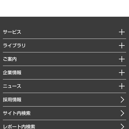
サービス
経営戦略
ライブラリ
組織・人事戦略
経済調査
ご案内
デジタルイノベーション
レポート
国際（グローバルビジネス・開発支援・国際戦略・グローバルヘルス）
セミナー・イベント情報
企業情報
コラム
サステナビリティ（環境・資源・エネルギー・ESG・人権）
MUFGビジネスセミナー
調査・研究報告書
私たちの想い
共生・ダイバーシティ
ニュース
受託案件情報
クローズアップ
社長メッセージ
GRC（ガバナンス・リスク・コンプライアンス）・防災（政策）
その他お申し込み
ニュースリリース
経営用語集
採用情報
会社概要
経済・産業・雇用・労働
調査協力のお願い
お知らせ
受託・受注実績（官公庁関連）
企業理念
医療・介護・福祉・教育・子ども
サイト内検索
メディア掲載・出演
役員一覧
自治体経営・官民協働
寄稿記事
沿革
レポート内検索
まちづくり・観光・交通・スポーツ・スマートシティ