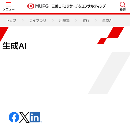
メニュー
検索
トップ
ライブラリ
用語集
さ行
生成AI
生成AI