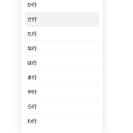
か行
さ行
た行
な行
は行
ま行
や行
ら行
わ行