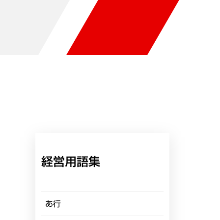
経営用語集
あ行