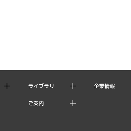
ライブラリ
企業情報
経済調査
私たちの想い
ご案内
レポート
社長メッセージ
セミナー・イベント情報
コラム
会社概要
MUFGビジネスセミナー
ヘルス）
調査・研究報告書
企業理念