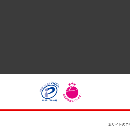
サステナビリティ（環境・資源・エネルギー・ESG・人権）
共生・ダイバーシティ
GRC（ガバナンス・リスク・コンプライアンス）・防災（政策
経済・産業・雇用・労働
医療・介護・福祉・教育・子ども
自治体経営・官民協働
まちづくり・観光・交通・スポーツ・スマートシティ
自然資源・農林水産業・食料システム
本サイトのご