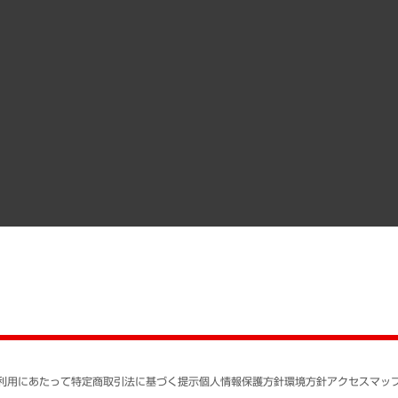
受託案件情報
クローズアップ
役員一覧
その他お申し込み
経営用語集
沿革
調査協力のお願い
）
受託・受注実績（官公庁関連）
組織図・本部部室紹介
メディア掲載・出演
インドネシア現地法人
寄稿記事
決算公告
書籍
業績ハイライト
アクセスマップ
個人情報保護方針
環境方針
サステナビリティ
特定商取引法に基づく
SNSアカウントコミュ
反社会的勢力に対する
利用にあたって
特定商取引法に基づく提示
個人情報保護方針
環境方針
アクセスマッ
個人情報の取り扱いに