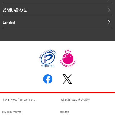
書籍
組織図・本部部室紹介
自然資源・農林水産業・食料システム
お問い合わせ
インドネシア現地法人
決算公告
English
業績ハイライト
アクセスマップ
個人情報保護方針
環境方針
サステナビリティ
特定商取引法に基づく表示
SNSアカウントコミュニティガイドライン
反社会的勢力に対する基本方針
個人情報の取り扱いについて
書面による個人情報の開示等の請求の手続きについて
本サイトのご利用にあたって
特定商取引法に基づく提示
個人情報保護方針
環境方針