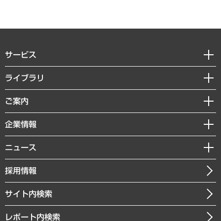
サービス
経営戦略
ライブラリ
組織・人事戦略
経済調査
ご案内
デジタルイノベーション
レポート
国際（グローバルビジネス・開発支援・国際戦略・グローバルヘルス）
セミナー・イベント情報
企業情報
コラム
サステナビリティ（環境・資源・エネルギー・ESG・人権）
MUFGビジネスセミナー
調査・研究報告書
私たちの想い
共生・ダイバーシティ
ニュース
受託案件情報
クローズアップ
社長メッセージ
GRC（ガバナンス・リスク・コンプライアンス）・防災（政策）
その他お申し込み
ニュースリリース
経営用語集
採用情報
会社概要
経済・産業・雇用・労働
調査協力のお願い
お知らせ
受託・受注実績（官公庁関連）
企業理念
医療・介護・福祉・教育・子ども
サイト内検索
メディア掲載・出演
役員一覧
自治体経営・官民協働
寄稿記事
沿革
レポート内検索
まちづくり・観光・交通・スポーツ・スマートシティ