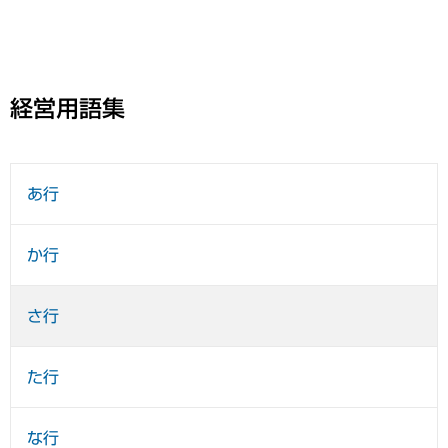
経営用語集
あ行
か行
さ行
た行
な行