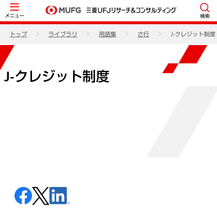
メニュー
検索
トップ
ライブラリ
用語集
さ行
J-クレジット制度
J-クレジット制度