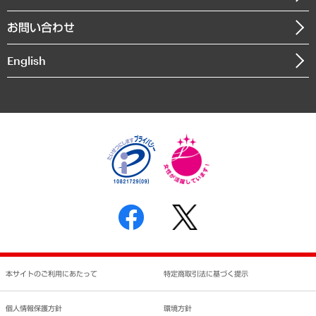
書籍
組織図・本部部室紹介
自然資源・農林水産業・食料システム
お問い合わせ
インドネシア現地法人
決算公告
English
業績ハイライト
アクセスマップ
個人情報保護方針
環境方針
サステナビリティ
特定商取引法に基づく表示
SNSアカウントコミュニティガイドライン
反社会的勢力に対する基本方針
個人情報の取り扱いについて
書面による個人情報の開示等の請求の手続きについて
本サイトのご利用にあたって
特定商取引法に基づく提示
個人情報保護方針
環境方針