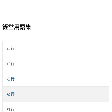
経営用語集
あ行
か行
さ行
た行
な行