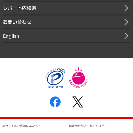
寄稿記事
沿革
レポート内検索
まちづくり・観光・交通・スポーツ・スマートシティ
書籍
組織図・本部部室紹介
自然資源・農林水産業・食料システム
お問い合わせ
インドネシア現地法人
決算公告
English
業績ハイライト
アクセスマップ
個人情報保護方針
環境方針
サステナビリティ
特定商取引法に基づく表示
SNSアカウントコミュニティガイドライン
反社会的勢力に対する基本方針
個人情報の取り扱いについて
書面による個人情報の開示等の請求の手続きについて
本サイトのご利用にあたって
特定商取引法に基づく提示