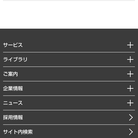
サービス
経営戦略
ライブラリ
組織・人事戦略
経済調査
ご案内
デジタルイノベーション
レポート
国際（グローバルビジネス・開発支援・国際戦略・グローバルヘルス）
セミナー・イベント情報
企業情報
コラム
サステナビリティ（環境・資源・エネルギー・ESG・人権）
MUFGビジネスセミナー
調査・研究報告書
私たちの想い
共生・ダイバーシティ
ニュース
受託案件情報
クローズアップ
社長メッセージ
GRC（ガバナンス・リスク・コンプライアンス）・防災（政策）
その他お申し込み
ニュースリリース
経営用語集
採用情報
会社概要
経済・産業・雇用・労働
調査協力のお願い
お知らせ
受託・受注実績（官公庁関連）
企業理念
医療・介護・福祉・教育・子ども
サイト内検索
メディア掲載・出演
役員一覧
自治体経営・官民協働