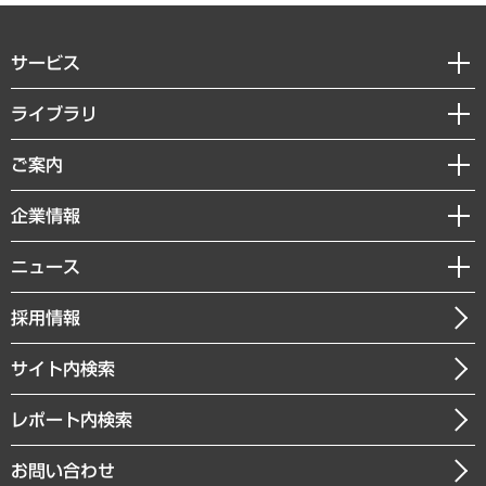
サービス
経営戦略
ライブラリ
組織・人事戦略
経済調査
ご案内
デジタルイノベーション
レポート
国際（グローバルビジネス・開発支援・国際戦略・グローバルヘルス）
セミナー・イベント情報
企業情報
コラム
サステナビリティ（環境・資源・エネルギー・ESG・人権）
MUFGビジネスセミナー
調査・研究報告書
私たちの想い
共生・ダイバーシティ
ニュース
受託案件情報
クローズアップ
社長メッセージ
GRC（ガバナンス・リスク・コンプライアンス）・防災（政策）
その他お申し込み
ニュースリリース
経営用語集
採用情報
会社概要
経済・産業・雇用・労働
調査協力のお願い
お知らせ
受託・受注実績（官公庁関連）
企業理念
医療・介護・福祉・教育・子ども
サイト内検索
メディア掲載・出演
役員一覧
自治体経営・官民協働
寄稿記事
沿革
レポート内検索
まちづくり・観光・交通・スポーツ・スマートシティ
書籍
組織図・本部部室紹介
自然資源・農林水産業・食料システム
お問い合わせ
インドネシア現地法人