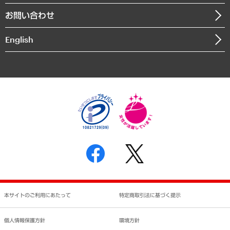
組織図・本部部室紹介
自然資源・農林水産業・食料システム
お問い合わせ
インドネシア現地法人
決算公告
English
業績ハイライト
アクセスマップ
個人情報保護方針
環境方針
サステナビリティ
特定商取引法に基づく表示
SNSアカウントコミュニティガイドライン
反社会的勢力に対する基本方針
個人情報の取り扱いについて
書面による個人情報の開示等の請求の手続きについて
本サイトのご利用にあたって
特定商取引法に基づく提示
個人情報保護方針
環境方針