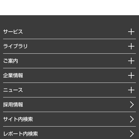
サービス
経営戦略
ライブラリ
組織・人事戦略
経済調査
ご案内
デジタルイノベーション
レポート
国際（グローバルビジネス・開発支援・国際戦略・グローバルヘルス）
セミナー・イベント情報
企業情報
コラム
サステナビリティ（環境・資源・エネルギー・ESG・人権）
MUFGビジネスセミナー
調査・研究報告書
私たちの想い
共生・ダイバーシティ
ニュース
受託案件情報
クローズアップ
社長メッセージ
GRC（ガバナンス・リスク・コンプライアンス）・防災（政策）
その他お申し込み
ニュースリリース
経営用語集
採用情報
会社概要
経済・産業・雇用・労働
調査協力のお願い
お知らせ
受託・受注実績（官公庁関連）
企業理念
医療・介護・福祉・教育・子ども
サイト内検索
メディア掲載・出演
役員一覧
自治体経営・官民協働
寄稿記事
沿革
レポート内検索
まちづくり・観光・交通・スポーツ・スマートシティ
書籍