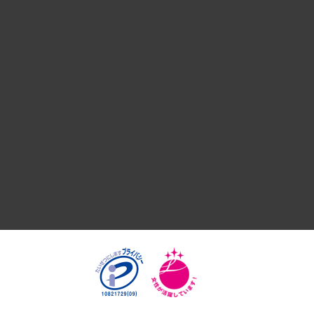
デジタルイノベーション
国際（グローバルビジネス・開発支援・国際戦略・グローバル
サステナビリティ（環境・資源・エネルギー・ESG・人権）
共生・ダイバーシティ
GRC（ガバナンス・リスク・コンプライアンス）・防災（政策
経済・産業・雇用・労働
医療・介護・福祉・教育・子ども
自治体経営・官民協働
まちづくり・観光・交通・スポーツ・スマートシティ
自然資源・農林水産業・食料システム