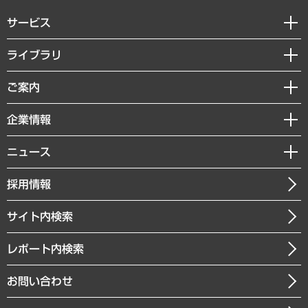
サービス
経営戦略
ライブラリ
組織・人事戦略
経済調査
ご案内
デジタルイノベーション
レポート
国際（グローバルビジネス・開発支援・国際戦略・グローバルヘルス）
セミナー・イベント情報
企業情報
コラム
サステナビリティ（環境・資源・エネルギー・ESG・人権）
MUFGビジネスセミナー
調査・研究報告書
私たちの想い
共生・ダイバーシティ
ニュース
受託案件情報
クローズアップ
社長メッセージ
GRC（ガバナンス・リスク・コンプライアンス）・防災（政策）
その他お申し込み
ニュースリリース
経営用語集
採用情報
会社概要
経済・産業・雇用・労働
調査協力のお願い
お知らせ
受託・受注実績（官公庁関連）
企業理念
医療・介護・福祉・教育・子ども
サイト内検索
メディア掲載・出演
役員一覧
自治体経営・官民協働
寄稿記事
沿革
レポート内検索
まちづくり・観光・交通・スポーツ・スマートシティ
書籍
組織図・本部部室紹介
自然資源・農林水産業・食料システム
お問い合わせ
インドネシア現地法人
決算公告