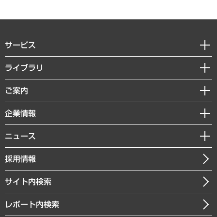
サービス
経営戦略
ライブラリ
組織・人事戦略
経済調査
ご案内
デジタルイノベーション
レポート
国際（グローバルビジネス・開発支援・国際戦略・グローバルヘルス）
セミナー・イベント情報
企業情報
コラム
サステナビリティ（環境・資源・エネルギー・ESG・人権）
MUFGビジネスセミナー
調査・研究報告書
私たちの想い
共生・ダイバーシティ
ニュース
受託案件情報
クローズアップ
社長メッセージ
GRC（ガバナンス・リスク・コンプライアンス）・防災（政策）
その他お申し込み
ニュースリリース
経営用語集
採用情報
会社概要
経済・産業・雇用・労働
調査協力のお願い
お知らせ
受託・受注実績（官公庁関連）
企業理念
医療・介護・福祉・教育・子ども
サイト内検索
メディア掲載・出演
役員一覧
自治体経営・官民協働
寄稿記事
沿革
レポート内検索
まちづくり・観光・交通・スポーツ・スマートシティ
書籍
組織図・本部部室紹介