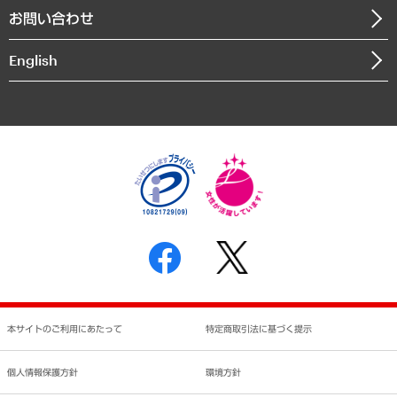
自然資源・農林水産業・食料システム
お問い合わせ
インドネシア現地法人
決算公告
English
業績ハイライト
アクセスマップ
個人情報保護方針
環境方針
サステナビリティ
特定商取引法に基づく表示
SNSアカウントコミュニティガイドライン
反社会的勢力に対する基本方針
個人情報の取り扱いについて
書面による個人情報の開示等の請求の手続きについて
本サイトのご利用にあたって
特定商取引法に基づく提示
個人情報保護方針
環境方針