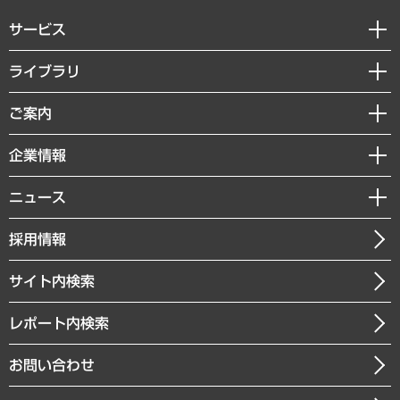
サービス
経営戦略
ライブラリ
組織・人事戦略
経済調査
ご案内
デジタルイノベーション
レポート
国際（グローバルビジネス・開発支援・国際戦略・グローバルヘルス）
セミナー・イベント情報
企業情報
コラム
サステナビリティ（環境・資源・エネルギー・ESG・人権）
MUFGビジネスセミナー
調査・研究報告書
私たちの想い
共生・ダイバーシティ
ニュース
受託案件情報
クローズアップ
社長メッセージ
GRC（ガバナンス・リスク・コンプライアンス）・防災（政策）
その他お申し込み
ニュースリリース
経営用語集
採用情報
会社概要
経済・産業・雇用・労働
調査協力のお願い
お知らせ
受託・受注実績（官公庁関連）
企業理念
医療・介護・福祉・教育・子ども
サイト内検索
メディア掲載・出演
役員一覧
自治体経営・官民協働
寄稿記事
沿革
レポート内検索
まちづくり・観光・交通・スポーツ・スマートシティ
書籍
組織図・本部部室紹介
自然資源・農林水産業・食料システム
お問い合わせ
インドネシア現地法人
決算公告