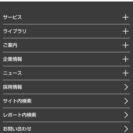
サービス
経営戦略
ライブラリ
組織・人事戦略
経済調査
ご案内
デジタルイノベーション
レポート
国際（グローバルビジネス・開発支援・国際戦略・グローバルヘルス）
セミナー・イベント情報
企業情報
コラム
サステナビリティ（環境・資源・エネルギー・ESG・人権）
MUFGビジネスセミナー
調査・研究報告書
私たちの想い
共生・ダイバーシティ
ニュース
受託案件情報
クローズアップ
社長メッセージ
GRC（ガバナンス・リスク・コンプライアンス）・防災（政策）
その他お申し込み
ニュースリリース
経営用語集
採用情報
会社概要
経済・産業・雇用・労働
調査協力のお願い
お知らせ
受託・受注実績（官公庁関連）
企業理念
医療・介護・福祉・教育・子ども
サイト内検索
メディア掲載・出演
役員一覧
自治体経営・官民協働
寄稿記事
沿革
レポート内検索
まちづくり・観光・交通・スポーツ・スマートシティ
書籍
組織図・本部部室紹介
自然資源・農林水産業・食料システム
お問い合わせ
インドネシア現地法人