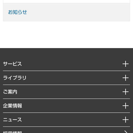
お知らせ
サービス
経営戦略
ライブラリ
組織・人事戦略
経済調査
ご案内
デジタルイノベーション
レポート
国際（グローバルビジネス・開発支援・国際戦略・グローバルヘルス）
セミナー・イベント情報
企業情報
コラム
サステナビリティ（環境・資源・エネルギー・ESG・人権）
MUFGビジネスセミナー
調査・研究報告書
私たちの想い
共生・ダイバーシティ
ニュース
受託案件情報
クローズアップ
社長メッセージ
GRC（ガバナンス・リスク・コンプライアンス）・防災（政策）
その他お申し込み
ニュースリリース
経営用語集