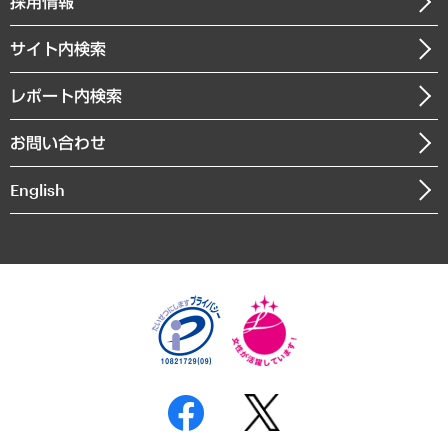
採用情報
会社概要
経済・産業・雇用・労働
調査協力のお願い
お知らせ
受託・受注実績（官公庁関連）
企業理念
医療・介護・福祉・教育・子ども
サイト内検索
メディア掲載・出演
役員一覧
自治体経営・官民協働
寄稿記事
沿革
レポート内検索
まちづくり・観光・交通・スポーツ・スマートシティ
書籍
組織図・本部部室紹介
自然資源・農林水産業・食料システム
お問い合わせ
インドネシア現地法人
決算公告
English
業績ハイライト
アクセスマップ
個人情報保護方針
環境方針
サステナビリティ
特定商取引法に基づく表示
SNSアカウントコミュニティガイドライン
反社会的勢力に対する基本方針
個人情報の取り扱いについて