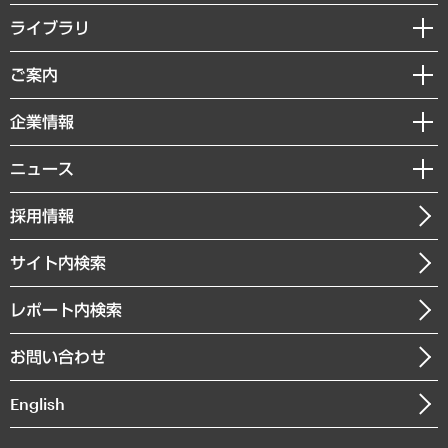
経営戦略
ライブラリ
組織・人事戦略
経済調査
ご案内
デジタルイノベーション
レポート
国際（グローバルビジネス・開発支援・国際戦略・グローバルヘルス）
セミナー・イベント情報
企業情報
コラム
サステナビリティ（環境・資源・エネルギー・ESG・人権）
MUFGビジネスセミナー
調査・研究報告書
私たちの想い
共生・ダイバーシティ
ニュース
受託案件情報
クローズアップ
社長メッセージ
GRC（ガバナンス・リスク・コンプライアンス）・防災（政策）
その他お申し込み
ニュースリリース
経営用語集
採用情報
会社概要
経済・産業・雇用・労働
調査協力のお願い
お知らせ
受託・受注実績（官公庁関連）
企業理念
医療・介護・福祉・教育・子ども
サイト内検索
メディア掲載・出演
役員一覧
自治体経営・官民協働
寄稿記事
沿革
レポート内検索
まちづくり・観光・交通・スポーツ・スマートシティ
書籍
組織図・本部部室紹介
自然資源・農林水産業・食料システム
お問い合わせ
インドネシア現地法人
決算公告
English
業績ハイライト