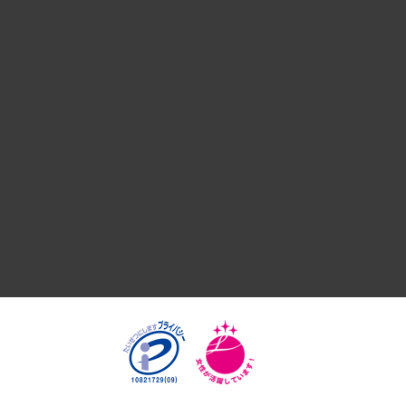
デジタルイノベーション
国際（グローバルビジネス・開発支援・国際戦略・グローバル
サステナビリティ（環境・資源・エネルギー・ESG・人権）
共生・ダイバーシティ
GRC（ガバナンス・リスク・コンプライアンス）・防災（政策
経済・産業・雇用・労働
医療・介護・福祉・教育・子ども
自治体経営・官民協働
まちづくり・観光・交通・スポーツ・スマートシティ
自然資源・農林水産業・食料システム