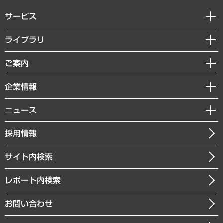
サービス
経営戦略
ライブラリ
組織・人事戦略
経済調査
ご案内
デジタルイノベーション
レポート
国際（グローバルビジネス・開発支援・国際戦略・グローバルヘルス）
セミナー・イベント情報
企業情報
コラム
サステナビリティ（環境・資源・エネルギー・ESG・人権）
MUFGビジネスセミナー
調査・研究報告書
私たちの想い
共生・ダイバーシティ
ニュース
受託案件情報
クローズアップ
社長メッセージ
GRC（ガバナンス・リスク・コンプライアンス）・防災（政策）
その他お申し込み
ニュースリリース
経営用語集
採用情報
会社概要
経済・産業・雇用・労働
調査協力のお願い
お知らせ
受託・受注実績（官公庁関連）
企業理念
医療・介護・福祉・教育・子ども
サイト内検索
メディア掲載・出演
役員一覧
自治体経営・官民協働
寄稿記事
沿革
レポート内検索
まちづくり・観光・交通・スポーツ・スマートシティ
書籍
組織図・本部部室紹介
自然資源・農林水産業・食料システム
お問い合わせ
インドネシア現地法人
決算公告