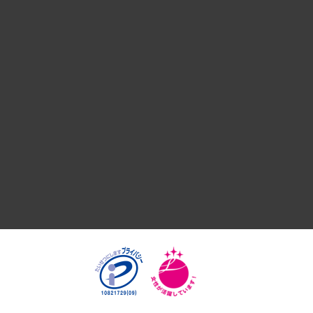
デジタルイノベーション
国際（グローバルビジネス・開発支援・国際戦略・グローバル
サステナビリティ（環境・資源・エネルギー・ESG・人権）
共生・ダイバーシティ
GRC（ガバナンス・リスク・コンプライアンス）・防災（政策
経済・産業・雇用・労働
医療・介護・福祉・教育・子ども
自治体経営・官民協働
まちづくり・観光・交通・スポーツ・スマートシティ
自然資源・農林水産業・食料システム