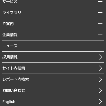
サービス
経営戦略
ライブラリ
組織・人事戦略
経済調査
ご案内
デジタルイノベーション
レポート
国際（グローバルビジネス・開発支援・国際戦略・グローバルヘルス）
セミナー・イベント情報
企業情報
コラム
サステナビリティ（環境・資源・エネルギー・ESG・人権）
MUFGビジネスセミナー
調査・研究報告書
私たちの想い
共生・ダイバーシティ
ニュース
受託案件情報
クローズアップ
社長メッセージ
GRC（ガバナンス・リスク・コンプライアンス）・防災（政策）
その他お申し込み
ニュースリリース
経営用語集
採用情報
会社概要
経済・産業・雇用・労働
調査協力のお願い
お知らせ
受託・受注実績（官公庁関連）
企業理念
医療・介護・福祉・教育・子ども
サイト内検索
メディア掲載・出演
役員一覧
自治体経営・官民協働
寄稿記事
沿革
レポート内検索
まちづくり・観光・交通・スポーツ・スマートシティ
書籍
組織図・本部部室紹介
自然資源・農林水産業・食料システム
お問い合わせ
インドネシア現地法人
決算公告
English
業績ハイライト