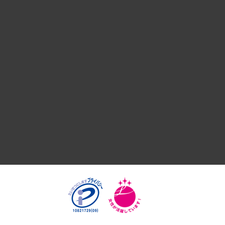
デジタルイノベーション
国際（グローバルビジネス・開発支援・国際戦略・グローバル
サステナビリティ（環境・資源・エネルギー・ESG・人権）
共生・ダイバーシティ
GRC（ガバナンス・リスク・コンプライアンス）・防災（政策
経済・産業・雇用・労働
医療・介護・福祉・教育・子ども
自治体経営・官民協働
まちづくり・観光・交通・スポーツ・スマートシティ
自然資源・農林水産業・食料システム