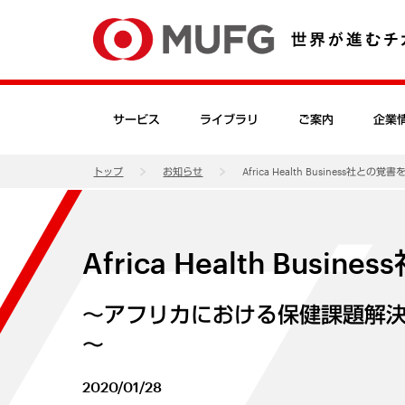
サービス
ライブラリ
ご案内
企業
トップ
お知らせ
Africa Health Business社との覚
Africa Health Bus
～アフリカにおける保健課題解
～
2020/01/28