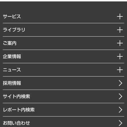
サービス
経営戦略
ライブラリ
組織・人事戦略
経済調査
ご案内
デジタルイノベーション
レポート
国際（グローバルビジネス・開発支援・国際戦略・グローバルヘルス）
セミナー・イベント情報
企業情報
コラム
サステナビリティ（環境・資源・エネルギー・ESG・人権）
MUFGビジネスセミナー
調査・研究報告書
私たちの想い
共生・ダイバーシティ
ニュース
受託案件情報
クローズアップ
社長メッセージ
GRC（ガバナンス・リスク・コンプライアンス）・防災（政策）
その他お申し込み
ニュースリリース
経営用語集
採用情報
会社概要
経済・産業・雇用・労働
調査協力のお願い
お知らせ
受託・受注実績（官公庁関連）
企業理念
医療・介護・福祉・教育・子ども
サイト内検索
メディア掲載・出演
役員一覧
自治体経営・官民協働
寄稿記事
沿革
レポート内検索
まちづくり・観光・交通・スポーツ・スマートシティ
書籍
組織図・本部部室紹介
自然資源・農林水産業・食料システム
お問い合わせ
インドネシア現地法人