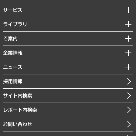
サービス
経営戦略
ライブラリ
組織・人事戦略
経済調査
ご案内
デジタルイノベーション
レポート
国際（グローバルビジネス・開発支援・国際戦略・グローバルヘルス）
セミナー・イベント情報
企業情報
コラム
サステナビリティ（環境・資源・エネルギー・ESG・人権）
MUFGビジネスセミナー
調査・研究報告書
私たちの想い
共生・ダイバーシティ
ニュース
受託案件情報
クローズアップ
社長メッセージ
GRC（ガバナンス・リスク・コンプライアンス）・防災（政策）
その他お申し込み
ニュースリリース
経営用語集
採用情報
会社概要
経済・産業・雇用・労働
調査協力のお願い
お知らせ
受託・受注実績（官公庁関連）
企業理念
医療・介護・福祉・教育・子ども
サイト内検索
メディア掲載・出演
役員一覧
自治体経営・官民協働
寄稿記事
沿革
レポート内検索
まちづくり・観光・交通・スポーツ・スマートシティ
書籍
組織図・本部部室紹介
自然資源・農林水産業・食料システム
お問い合わせ
インドネシア現地法人
決算公告