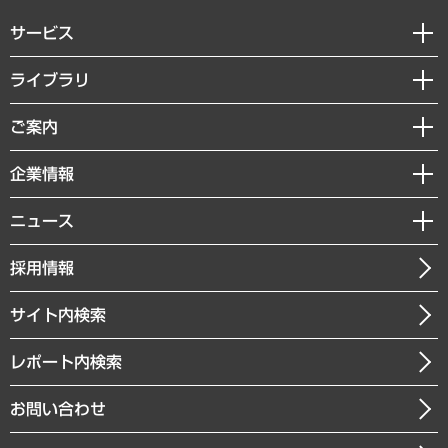
サービス
経営戦略
ライブラリ
組織・人事戦略
経済調査
ご案内
デジタルイノベーション
レポート
国際（グローバルビジネス・開発支援・国際戦略・グローバルヘルス）
セミナー・イベント情報
企業情報
コラム
サステナビリティ（環境・資源・エネルギー・ESG・人権）
MUFGビジネスセミナー
調査・研究報告書
私たちの想い
共生・ダイバーシティ
ニュース
受託案件情報
クローズアップ
社長メッセージ
GRC（ガバナンス・リスク・コンプライアンス）・防災（政策）
その他お申し込み
ニュースリリース
経営用語集
採用情報
会社概要
経済・産業・雇用・労働
調査協力のお願い
お知らせ
受託・受注実績（官公庁関連）
企業理念
医療・介護・福祉・教育・子ども
サイト内検索
メディア掲載・出演
役員一覧
自治体経営・官民協働
寄稿記事
沿革
レポート内検索
まちづくり・観光・交通・スポーツ・スマートシティ
書籍
組織図・本部部室紹介
自然資源・農林水産業・食料システム
お問い合わせ
インドネシア現地法人
決算公告