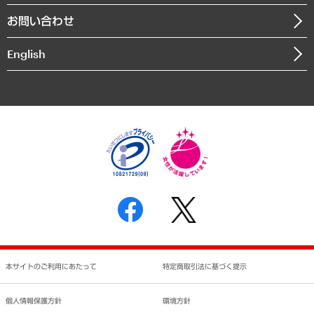
組織図・本部部室紹介
自然資源・農林水産業・食料システム
お問い合わせ
インドネシア現地法人
決算公告
English
業績ハイライト
アクセスマップ
個人情報保護方針
環境方針
サステナビリティ
特定商取引法に基づく表示
SNSアカウントコミュニティガイドライン
反社会的勢力に対する基本方針
個人情報の取り扱いについて
書面による個人情報の開示等の請求の手続きについて
本サイトのご利用にあたって
特定商取引法に基づく提示
個人情報保護方針
環境方針