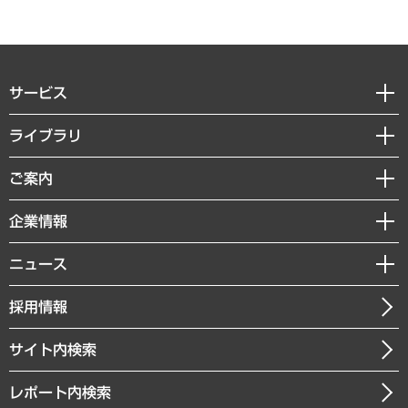
サービス
経営戦略
ライブラリ
組織・人事戦略
経済調査
ご案内
デジタルイノベーション
レポート
国際（グローバルビジネス・開発支援・国際戦略・グローバルヘルス）
セミナー・イベント情報
企業情報
コラム
サステナビリティ（環境・資源・エネルギー・ESG・人権）
MUFGビジネスセミナー
調査・研究報告書
私たちの想い
共生・ダイバーシティ
ニュース
受託案件情報
クローズアップ
社長メッセージ
GRC（ガバナンス・リスク・コンプライアンス）・防災（政策）
その他お申し込み
ニュースリリース
経営用語集
採用情報
会社概要
経済・産業・雇用・労働
調査協力のお願い
お知らせ
受託・受注実績（官公庁関連）
企業理念
医療・介護・福祉・教育・子ども
サイト内検索
メディア掲載・出演
役員一覧
自治体経営・官民協働
寄稿記事
沿革
レポート内検索
まちづくり・観光・交通・スポーツ・スマートシティ
書籍