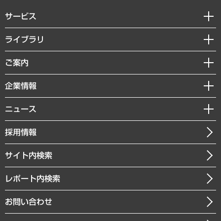
サービス
経営戦略
ライブラリ
組織・人事戦略
経済調査
ご案内
デジタルイノベーション
レポート
国際（グローバルビジネス・開発支援・国際戦略・グローバルヘルス）
セミナー・イベント情報
企業情報
コラム
サステナビリティ（環境・資源・エネルギー・ESG・人権）
MUFGビジネスセミナー
調査・研究報告書
私たちの想い
共生・ダイバーシティ
ニュース
受託案件情報
クローズアップ
社長メッセージ
GRC（ガバナンス・リスク・コンプライアンス）・防災（政策）
その他お申し込み
ニュースリリース
経営用語集
採用情報
会社概要
経済・産業・雇用・労働
調査協力のお願い
お知らせ
受託・受注実績（官公庁関連）
企業理念
医療・介護・福祉・教育・子ども
サイト内検索
メディア掲載・出演
役員一覧
自治体経営・官民協働
寄稿記事
沿革
レポート内検索
まちづくり・観光・交通・スポーツ・スマートシティ
書籍
組織図・本部部室紹介
自然資源・農林水産業・食料システム
お問い合わせ
インドネシア現地法人
決算公告