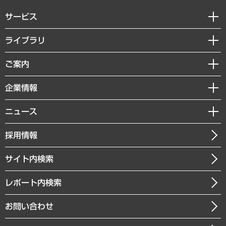
サービス
経営戦略
ライブラリ
組織・人事戦略
経済調査
ご案内
デジタルイノベーション
レポート
国際（グローバルビジネス・開発支援・国際戦略・グローバルヘルス）
セミナー・イベント情報
企業情報
コラム
サステナビリティ（環境・資源・エネルギー・ESG・人権）
MUFGビジネスセミナー
調査・研究報告書
私たちの想い
共生・ダイバーシティ
ニュース
受託案件情報
クローズアップ
社長メッセージ
GRC（ガバナンス・リスク・コンプライアンス）・防災（政策）
その他お申し込み
ニュースリリース
経営用語集
採用情報
会社概要
経済・産業・雇用・労働
調査協力のお願い
お知らせ
受託・受注実績（官公庁関連）
企業理念
医療・介護・福祉・教育・子ども
サイト内検索
メディア掲載・出演
役員一覧
自治体経営・官民協働
寄稿記事
沿革
レポート内検索
まちづくり・観光・交通・スポーツ・スマートシティ
書籍
組織図・本部部室紹介
自然資源・農林水産業・食料システム
お問い合わせ
インドネシア現地法人
決算公告