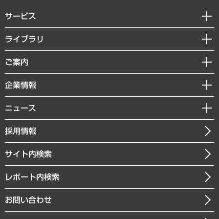
サービス
経営戦略
ライブラリ
組織・人事戦略
経済調査
ご案内
デジタルイノベーション
レポート
国際（グローバルビジネス・開発支援・国際戦略・グローバルヘルス）
セミナー・イベント情報
企業情報
コラム
サステナビリティ（環境・資源・エネルギー・ESG・人権）
MUFGビジネスセミナー
調査・研究報告書
私たちの想い
共生・ダイバーシティ
ニュース
受託案件情報
クローズアップ
社長メッセージ
GRC（ガバナンス・リスク・コンプライアンス）・防災（政策）
その他お申し込み
ニュースリリース
経営用語集
採用情報
会社概要
経済・産業・雇用・労働
調査協力のお願い
お知らせ
受託・受注実績（官公庁関連）
企業理念
医療・介護・福祉・教育・子ども
サイト内検索
メディア掲載・出演
役員一覧
自治体経営・官民協働
寄稿記事
沿革
レポート内検索
まちづくり・観光・交通・スポーツ・スマートシティ
書籍
組織図・本部部室紹介
自然資源・農林水産業・食料システム
お問い合わせ
インドネシア現地法人
決算公告