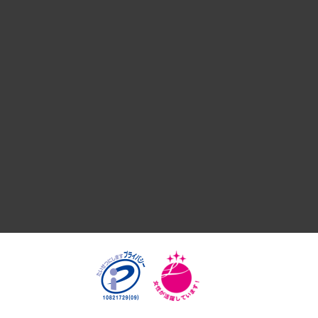
デジタルイノベーション
国際（グローバルビジネス・開発支援・国際戦略・グローバル
サステナビリティ（環境・資源・エネルギー・ESG・人権）
共生・ダイバーシティ
GRC（ガバナンス・リスク・コンプライアンス）・防災（政策
経済・産業・雇用・労働
医療・介護・福祉・教育・子ども
自治体経営・官民協働
まちづくり・観光・交通・スポーツ・スマートシティ
自然資源・農林水産業・食料システム