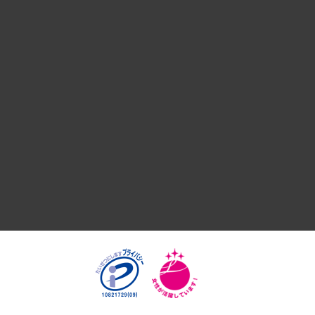
デジタルイノベーション
国際（グローバルビジネス・開発支援・国際戦略・グローバル
サステナビリティ（環境・資源・エネルギー・ESG・人権）
共生・ダイバーシティ
GRC（ガバナンス・リスク・コンプライアンス）・防災（政策
経済・産業・雇用・労働
医療・介護・福祉・教育・子ども
自治体経営・官民協働
まちづくり・観光・交通・スポーツ・スマートシティ
自然資源・農林水産業・食料システム