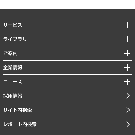
サービス
経営戦略
ライブラリ
組織・人事戦略
経済調査
ご案内
デジタルイノベーション
レポート
国際（グローバルビジネス・開発支援・国際戦略・グローバルヘルス）
セミナー・イベント情報
企業情報
コラム
サステナビリティ（環境・資源・エネルギー・ESG・人権）
MUFGビジネスセミナー
調査・研究報告書
私たちの想い
共生・ダイバーシティ
ニュース
受託案件情報
クローズアップ
社長メッセージ
GRC（ガバナンス・リスク・コンプライアンス）・防災（政策）
その他お申し込み
ニュースリリース
経営用語集
採用情報
会社概要
経済・産業・雇用・労働
調査協力のお願い
お知らせ
受託・受注実績（官公庁関連）
企業理念
医療・介護・福祉・教育・子ども
サイト内検索
メディア掲載・出演
役員一覧
自治体経営・官民協働
寄稿記事
沿革
レポート内検索
まちづくり・観光・交通・スポーツ・スマートシティ
書籍
組織図・本部部室紹介
自然資源・農林水産業・食料システム