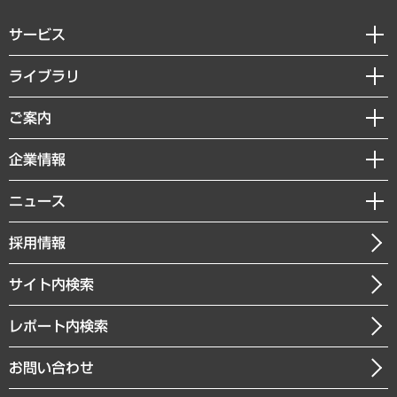
サービス
経営戦略
ライブラリ
組織・人事戦略
経済調査
ご案内
デジタルイノベーション
レポート
国際（グローバルビジネス・開発支援・国際戦略・グローバルヘルス）
セミナー・イベント情報
企業情報
コラム
サステナビリティ（環境・資源・エネルギー・ESG・人権）
MUFGビジネスセミナー
調査・研究報告書
私たちの想い
共生・ダイバーシティ
ニュース
受託案件情報
クローズアップ
社長メッセージ
GRC（ガバナンス・リスク・コンプライアンス）・防災（政策）
その他お申し込み
ニュースリリース
経営用語集
採用情報
会社概要
経済・産業・雇用・労働
調査協力のお願い
お知らせ
受託・受注実績（官公庁関連）
企業理念
医療・介護・福祉・教育・子ども
サイト内検索
メディア掲載・出演
役員一覧
自治体経営・官民協働
寄稿記事
沿革
レポート内検索
まちづくり・観光・交通・スポーツ・スマートシティ
書籍
組織図・本部部室紹介
自然資源・農林水産業・食料システム
お問い合わせ
インドネシア現地法人