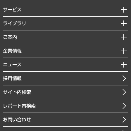
サービス
経営戦略
ライブラリ
組織・人事戦略
経済調査
ご案内
デジタルイノベーション
レポート
国際（グローバルビジネス・開発支援・国際戦略・グローバルヘルス）
セミナー・イベント情報
企業情報
コラム
サステナビリティ（環境・資源・エネルギー・ESG・人権）
MUFGビジネスセミナー
調査・研究報告書
私たちの想い
共生・ダイバーシティ
ニュース
受託案件情報
クローズアップ
社長メッセージ
GRC（ガバナンス・リスク・コンプライアンス）・防災（政策）
その他お申し込み
ニュースリリース
経営用語集
採用情報
会社概要
経済・産業・雇用・労働
調査協力のお願い
お知らせ
受託・受注実績（官公庁関連）
企業理念
医療・介護・福祉・教育・子ども
サイト内検索
メディア掲載・出演
役員一覧
自治体経営・官民協働
寄稿記事
沿革
レポート内検索
まちづくり・観光・交通・スポーツ・スマートシティ
書籍
組織図・本部部室紹介
自然資源・農林水産業・食料システム
お問い合わせ
インドネシア現地法人
決算公告